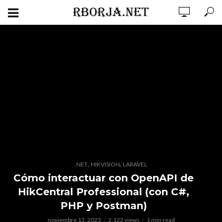
,
,
.NET
HIKVISION
LARAVEL
Cómo interactuar con OpenAPI de
HikCentral Professional (con C#,
PHP y Postman)
noviembre 13, 2023
2,122 views
1 min read