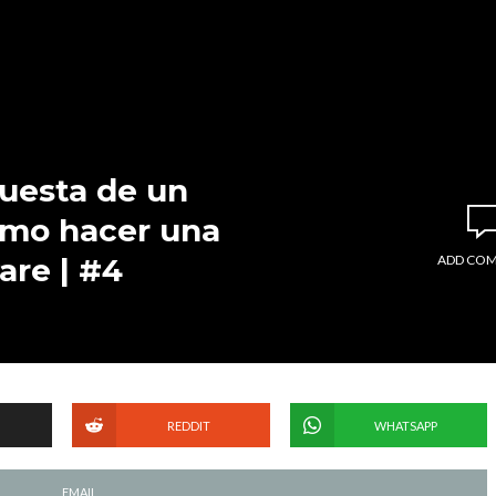
uesta de un
ómo hacer una
are | #4
ADD CO
REDDIT
WHATSAPP
EMAIL