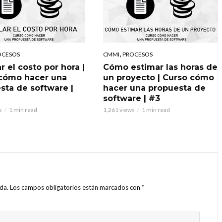
,
OCESOS
CMMI
PROCESOS
r el costo por hora |
Cómo estimar las horas de
cómo hacer una
un proyecto | Curso cómo
sta de software |
hacer una propuesta de
software | #3
s
1 min read
1,261 views
1 min read
da.
Los campos obligatorios están marcados con
*