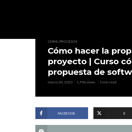
,
CMMI
PROCESOS
Cómo hacer la prop
proyecto | Curso c
propuesta de softw
marzo 30, 2020
1,596 views
1 min read
FACEBOOK
X