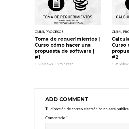
,
,
CMMI
PROCESOS
CMMI
PR
Toma de requerimientos |
Calcula
Curso cómo hacer una
Curso 
propuesta de software |
propue
#1
#2
1,886 views
1 min read
1,058 view
ADD COMMENT
Tu dirección de correo electrónico no será publica
Comentario
*