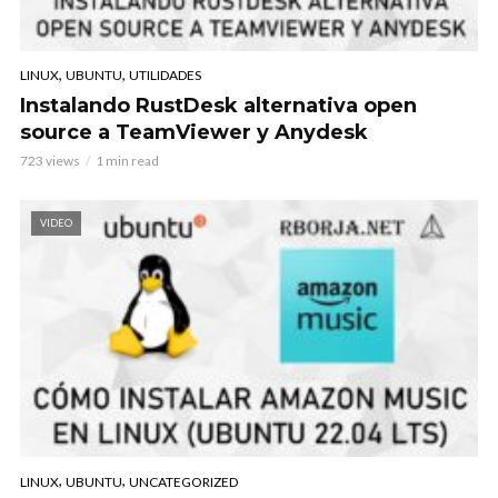
,
,
LINUX
UBUNTU
UTILIDADES
Instalando RustDesk alternativa open
source a TeamViewer y Anydesk
723 views
1 min read
VIDEO
,
,
LINUX
UBUNTU
UNCATEGORIZED