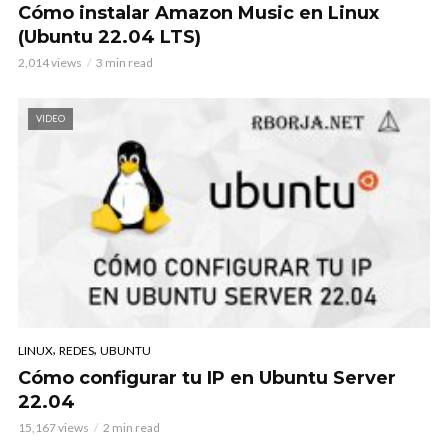
Cómo instalar Amazon Music en Linux
(Ubuntu 22.04 LTS)
2,014 views
3 min read
VIDEO
,
,
LINUX
REDES
UBUNTU
Cómo configurar tu IP en Ubuntu Server
22.04
15,167 views
2 min read