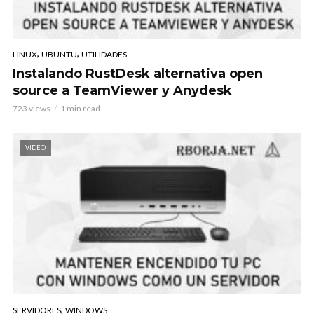
,
,
LINUX
UBUNTU
UTILIDADES
Instalando RustDesk alternativa open
source a TeamViewer y Anydesk
723 views
1 min read
VIDEO
,
SERVIDORES
WINDOWS