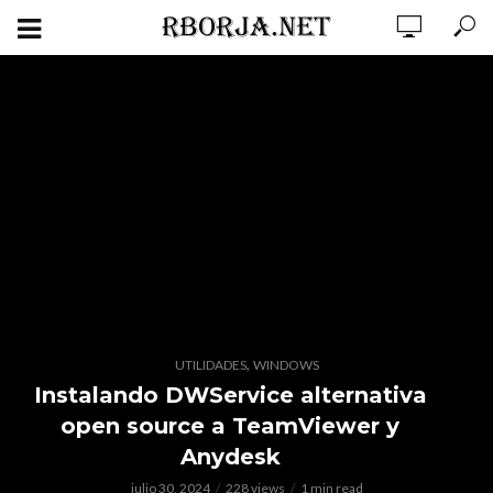
,
UTILIDADES
WINDOWS
Instalando DWService alternativa
open source a TeamViewer y
Anydesk
julio 30, 2024
228 views
1 min read