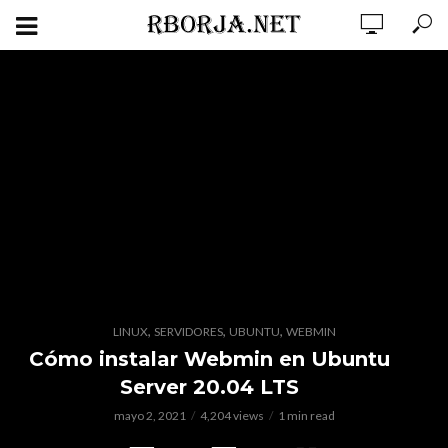
,
,
,
LINUX
SERVIDORES
UBUNTU
WEBMIN
Cómo instalar Webmin en Ubuntu
Server 20.04 LTS
mayo 2, 2021
4,204 views
1 min read