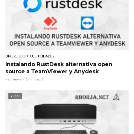
,
,
LINUX
UBUNTU
UTILIDADES
Instalando RustDesk alternativa open
source a TeamViewer y Anydesk
723 views
1 min read
VIDEO